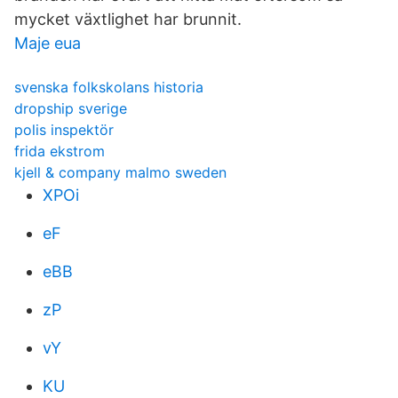
mycket växtlighet har brunnit.
Maje eua
svenska folkskolans historia
dropship sverige
polis inspektör
frida ekstrom
kjell & company malmo sweden
XPOi
eF
eBB
zP
vY
KU