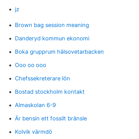
jz
Brown bag session meaning
Danderyd kommun ekonomi
Boka grupprum hälsovetarbacken
Ooo oo ooo
Chefssekreterare lön
Bostad stockholm kontakt
Almaskolan 6-9
Är bensin ett fossilt bränsle
Kolvik värmdö